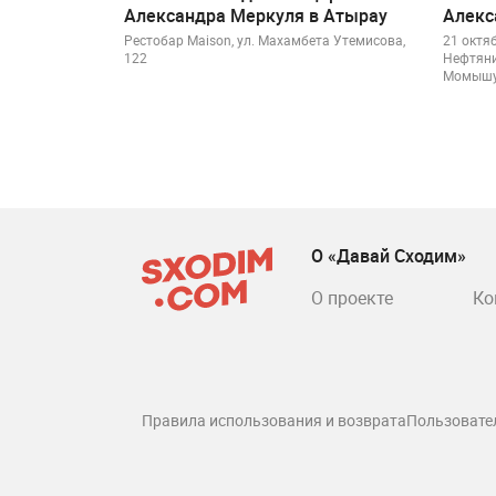
Александра Меркуля в Атырау
Алекс
Рестобар Maison, ул. Махамбета Утемисова,
21 октя
122
Нефтяни
Момышу
О «Давай Сходим»
О проекте
Ко
Правила использования и возврата
Пользовате