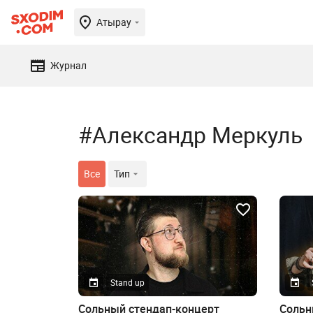
Атырау
Журнал
#Александр Меркуль
Все
Тип
Stand up
Сольный стендап-концерт
Сольн