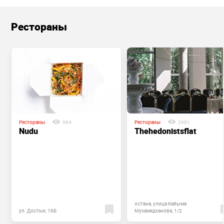
Рестораны
Рестораны
984
Рестораны
2981
Nudu
Thehedonistsflat
Астана, улица Кайыма
ул. Достык, 16Б
Мухамедханова, 1/2