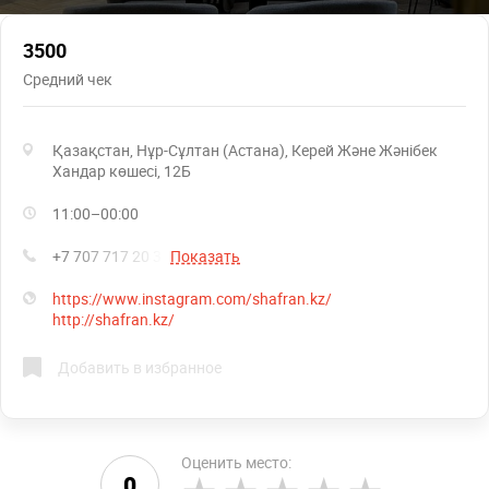
3500
Средний чек
Қазақстан, Нұр-Сұлтан (Астана), Керей Және Жәнібек
Хандар көшесі, 12Б
11:00–00:00
+7 707 717 20 30
Показать
https://www.instagram.com/shafran.kz/
http://shafran.kz/
Добавить в избранное
Оценить место:
0