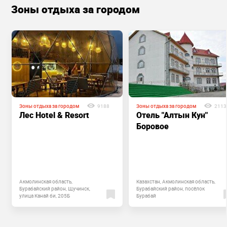
Зоны отдыха за городом
Зоны отдыха за городом
9188
Зоны отдыха за городом
2113
Лес Hotel & Resort
Отель "Алтын Кун"
Боровое
Акмолинская область,
Казахстан, Акмолинская область,
Бурабайский район, Щучинск,
Бурабайский район, посёлок
улица Канай би, 205Б
Бурабай