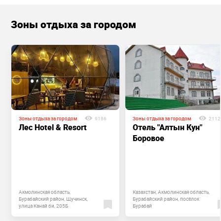
Зоны отдыха за городом
Зоны отдыха за городом
9186
Зоны отдыха за городом
2112
Лес Hotel & Resort
Отель "Алтын Кун"
Боровое
Акмолинская область,
Казахстан, Акмолинская область,
Бурабайский район, Щучинск,
Бурабайский район, посёлок
улица Канай би, 205Б
Бурабай