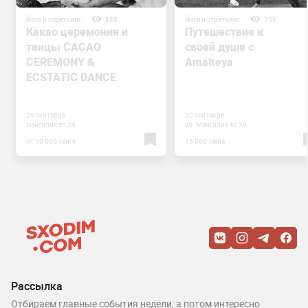
Йога и стретчинг
888
Йога и стретчинг
756
Какао церемония и
Путешествие к
танцы CACAO
своей душе с
CEREMONY &
Amalteya
ECSTATIC DANCE
29 сентября
30 сентября
мангилик ел 39
ул. Мангилик ел 39
от 10 000 тенге
15 000 тенге
Рассылка
Отбираем главные события недели, а потом интересно