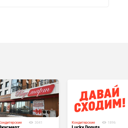
Кондитерские
1896
Кондитерские
3041
Lucky Donuts
Вкусмарт