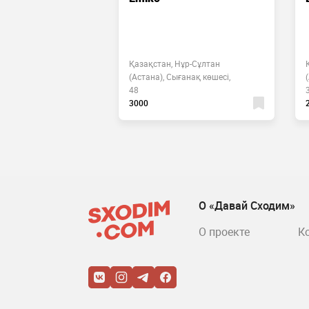
 Нұр-Сұлтан
Қазақстан, Нұр-Сұлтан
ркістан көшесі,
(Астана), Сығанақ көшесі,
48
3000
О «Давай Сходим»
О проекте
К