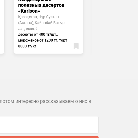
полезных десертов
«Karlson»
Қазақстан, Нұр-Сұлтан
(Астана), Қабанбай Батыр
даңғылы, 9
Қазақстан, Нұр-Сұлтан
десерты от 400 тг/шт.,
(Астана), Қорғалжын т
мороженое от 1200 тг, торт
жолы, 13/4
8000 тг/кг
5000
потом интересно рассказываем о них в