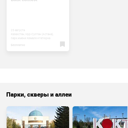
25 августа
Казахстан, Нур-Султан (Астана),
парк имени Кемаля Ататюрка
Бесплатно
Парки, скверы и аллеи