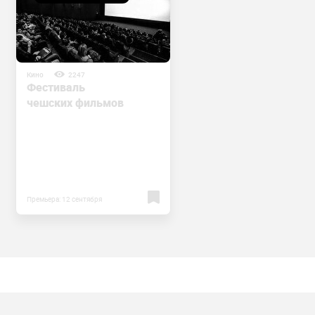
Кино
2247
Фестиваль
чешских фильмов
Премьера: 12 сентября