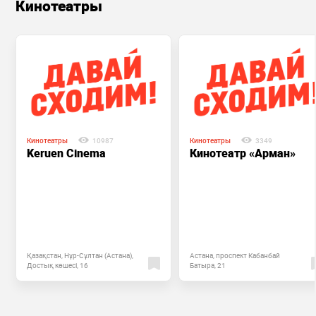
Кинотеатры
Кинотеатры
10987
Кинотеатры
3349
Keruen Cinema
Кинотеатр «Арман»
Қазақстан, Нұр-Сұлтан (Астана),
Астана, проспект Кабанбай
Достық көшесі, 16
Батыра, 21