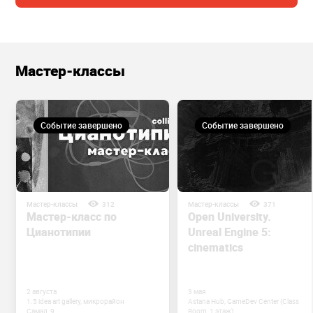
Мастер-классы
Событие завершено
Событие завершено
Мастер-классы
312
Мастер-классы
371
Мастер-класс по
Open University.
Цианотипии
Unreal Engine 5:
cinematics
2 августа
3 мая
1.5 idea art gallery, микрорайон
Astana Hub, GameDev Center (Class
Самал, 9
Room, 1 этаж)