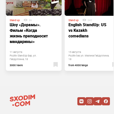
Stand up
36
Stand up
242
Шоу «Дорамы».
English StandUp: US
Фильм «Когда
vs Kazakh
жизнь преподносит
comedians
мандарины»
11 августа
15 августа
Pozitiv StandUp Бар, ул.
Pozitiv bar, ул. Малика Габдуллина,
Габдуллина, 18
18
3000 тенге
from 4000 tenge