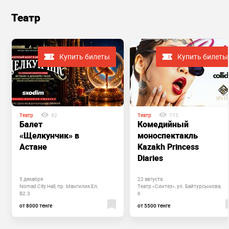
Театр
Купить билеты
Купить билеты
Театр
82
Театр
775
Балет
Комедийный
«Щелкунчик» в
моноспектакль
Астане
Kazakh Princess
Diaries
5 декабря
22 августа
Nomad City Hall, пр. Мангилик Ел,
Театр «Синтез», ул. Байтурсынова,
B2.3
6
от 8000 тенге
от 5500 тенге