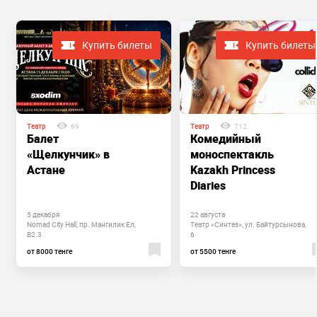
Купить билеты
Купить билеты
Театр
69
Театр
712
Балет
Комедийный
«Щелкунчик» в
моноспектакль
Астане
Kazakh Princess
Diaries
5 декабря
22 августа
Nomad City Hall, пр. Мангилик Ел,
Театр «Синтез», ул. Байтурсынова,
B2.3
6
от 8000 тенге
от 5500 тенге