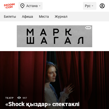
Астана
Рус
Билеты
Афиша
Места
Журнал
ТЕАТР
997
«Shock қыздар» спектаклі