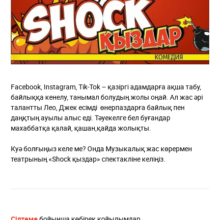
Facebook, Instagram, Tik-Tok – қазіргі адамдарға ақша табу,
байлыққа кенелу, танымал болудың жолы оңай. Ал жас әрі
талантты Лео, Джек есімді өнерпаздарға байлық пен
даңқтың ауылы алыс еді. Тәуекелге бел буғандар
махаббатқа қалай, қашан,қайда жолықты.
Куә болғыңыз келе ме? Онда Музыкалық жас көрермен
театрының «Shock қыздар» спектакліне келіңіз.
Сілтеме
бойынша көбірек қойылымдар