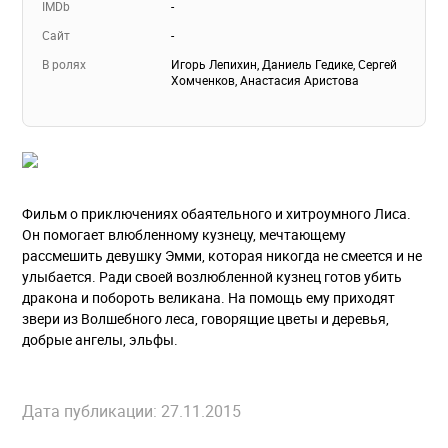
IMDb
-
Сайт
-
В ролях
Игорь Лепихин, Даниель Гедике, Сергей
Хомченков, Анастасия Аристова
Фильм о приключениях обаятельного и хитроумного Лиса.
Он помогает влюбленному кузнецу, мечтающему
рассмешить девушку Эмми, которая никогда не смеется и не
улыбается. Ради своей возлюбленной кузнец готов убить
дракона и побороть великана. На помощь ему приходят
звери из Волшебного леса, говорящие цветы и деревья,
добрые ангелы, эльфы.
Дата публикации: 27.11.2015