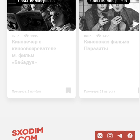
Событие завершено
Событие завершено
Кино
1335
Кино
1451
Киновечер с
Кинопоказ фильма
кинообозревателе
Паразиты
м: фильм
«Бабадук»
Премьера: 2 ноября
Премьера: 23 августа