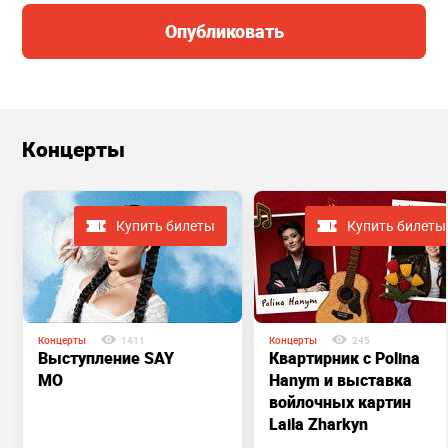
Опубликовать
Концерты
Купить билеты
Купить билеты
Концерты
1411
Концерты
245
Выступление SAY
Квартирник с Polina
MO
Hanym и выставка
войлочных картин
Laila Zharkyn