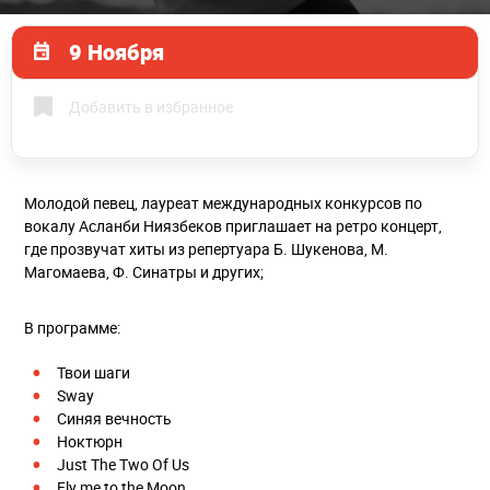
9 Ноября
Добавить в избранное
Молодой певец, лауреат международных конкурсов по
вокалу Асланби Ниязбеков приглашает на ретро концерт,
где прозвучат хиты из репертуара Б. Шукенова, М.
Магомаева, Ф. Синатры и других;
В программе:
Твои шаги
Sway
Синяя вечность
Ноктюрн
Just The Two Of Us
Fly me to the Moon