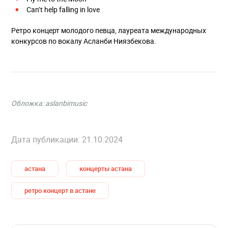
Can’t help falling in love
Ретро концерт молодого певца, лауреата международных
конкурсов по вокалу Асланби Ниязбекова.
Обложка:
aslanbimusic
Дата публикации: 21.10.2024
астана
концерты астана
ретро концерт в астане