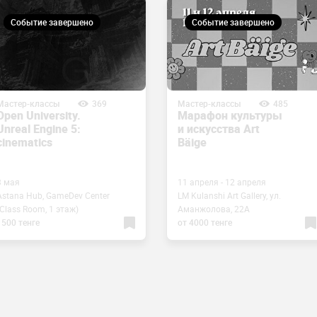
Событие завершено
Событие завершено
Мастер-классы
369
Мастер-классы
485
Open University.
Марафон культуры
Unreal Engine 5:
и искусства Art
cinematics
Bäige
3 мая
11 апреля - 12 апреля
Astana Hub, GameDev Center
LM Kulanshi Art Gallery, ул.
(Class Room, 1 этаж)
Аманжолова, 22А
1500 тенге
от 4000 тенге