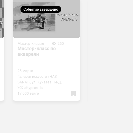
Событие завершено
Событие завершен
Мастер-классы
250
Мастер-классы
Мастер-класс по
Мастер-класс по
акварели
отливке и роспис
гипсовых фигур
25 марта
24 марта
Галерея искусств «HAS
Галерея искусств «HAS
SANAT», ул. Кунаева, 14-Д,
SANAT», ул. Кунаева, 14
ЖК «Нурсая-1»
ЖК «Нурсая-1»
17 000 тенге
12 000 тенге