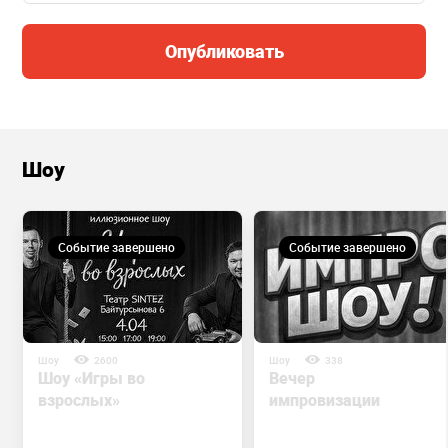
Опубликовать
Шоу
Событие завершено
Событие завершено
Шоу
2600
Шоу
338
Шоу «Игры во
Вечер
взрослых»
импровизации