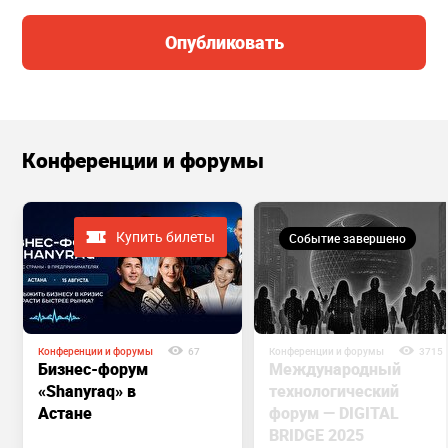
Опубликовать
Конференции и форумы
Купить билеты
Событие завершено
Конференции и форумы
67
Конференции и форумы
3715
Бизнес-форум
Международный
«Shanyraq» в
технологический
Астане
форум — DIGITAL
BRIDGE 2025