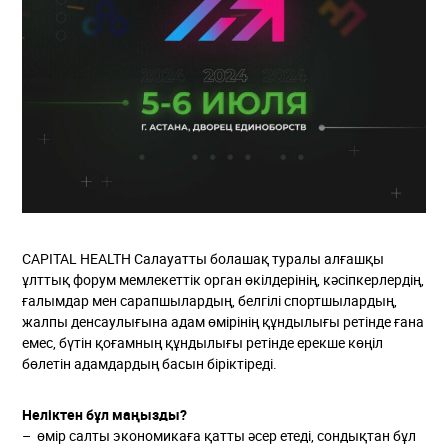
CAPITAL HEALTH Салауатты болашақ туралы алғашқы
ұлттық форум мемлекеттік орган өкілдерінің, кәсіпкерлердің,
ғалымдар мен сарапшылардың, белгілі спортшылардың,
жалпы денсаулығына адам өмірінің құндылығы ретінде ғана
емес, бүтін қоғамның құндылығы ретінде ерекше көңіл
бөлетін адамдардың басын біріктіреді.
Неліктен бұл маңызды?
– өмір салты экономикаға қатты әсер етеді, сондықтан бұл