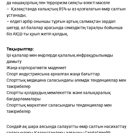
да нашақорлық пен терроризм сияқты өзекті мәселе
– Қазақстанда халықтың 85%-ы аз қозғалатын өмір салтын
ұстанады;
– елдегі әрбір оныншы тұрғын артық салмақтан зардап
шегеді, ал балалар арасында семіздіктің таралуы бойынша
біз АҚШ-ты қуып жетіп қалдық.
Тақырыптар:
Ірі қалалар мен өңірлерде қалалық инфрақұрылымды
дамыту
Жаңа корпоративтік мәдениет
Спорт индустриясына арналған жаңа бағыттар
Спорттық медицина саласындағы әлемдік тенденциялар мен
тәжірибелер
Спортты қолдаудың мемлекеттік және халықаралық
бағдарламалары
Спорттық маркетинг саласындағы тенденциялар мен
тәжірибелер
Сондай-ақ шара аясында салауатты өмір салтын насихаттау
саласындағы Қазақстандағы алғашқы Capital Health