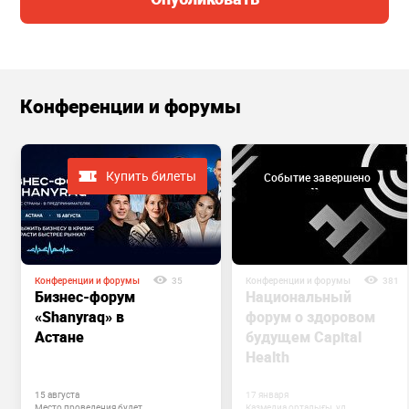
Конференции и форумы
Купить билеты
Событие завершено
Конференции и форумы
35
Конференции и форумы
381
Бизнес-форум
Национальный
«Shanyraq» в
форум о здоровом
Астане
будущем Capital
Health
15 августа
17 января
Место проведения будет
Казмедиа орталығы, ул.