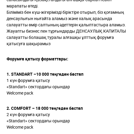
марапаты өтеді.
Біліміміз бен күш-жігерімізді біріктіре отырып, біз қоғамның
денсаулығын нығайта аламыз және халық арасында
салауатты өмір салтының әдеттерін қалыптастыра аламыз.
Жауапты бизнес пен тұрғындарды ДЕНСАУЛЫҚ КАПИТАЛЫ
салауатты болашақ туралы алғашқы ұлттық форумға
қатысуға шақырамыз
Форумға қатысу форматтары:
1. STANDART –10 000 теңгеден бастап
1 күн форумға қатысу
«Standart» сектордағы орындар
Welcome pack
2. COMFORT – 18 000 теңгеден бастап
2 күн форумға қатысу
«Standart» сектордағы орындар
Welcome pack