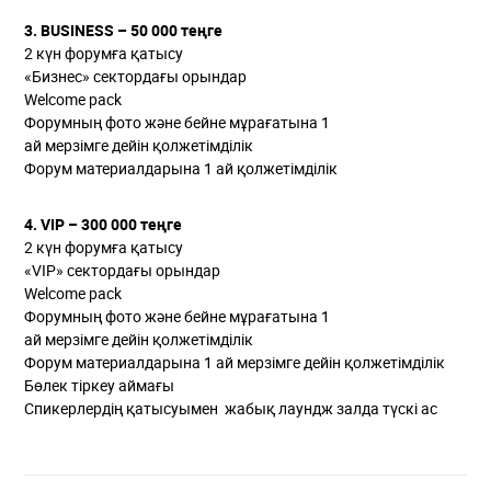
3. BUSINESS – 50 000 теңге
2 күн форумға қатысу
«Бизнес» сектордағы орындар
Welcome pack
Форумның фото және бейне мұрағатына 1
ай мерзімге дейін қолжетімділік
Форум материалдарына 1 ай қолжетімділік
4. VIP – 300 000 теңге
2 күн форумға қатысу
«VIP» сектордағы орындар
Welcome pack
Форумның фото және бейне мұрағатына 1
ай мерзімге дейін қолжетімділік
Форум материалдарына 1 ай мерзімге дейін қолжетімділік
Бөлек тіркеу аймағы
Спикерлердің қатысуымен жабық лаундж залда түскі ас