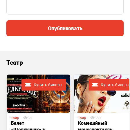
Опубликовать
Театр
Купить билеты
Купить билеты
Театр
70
Театр
722
Балет
Комедийный
«Щелкунчик» в
моноспектакль