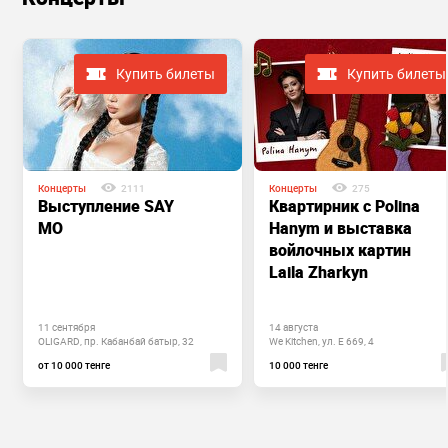
Купить билеты
Купить билеты
Концерты
2111
Концерты
275
Выступление SAY
Квартирник с Polina
MO
Hanym и выставка
войлочных картин
Laila Zharkyn
11 сентября
14 августа
OLIGARD, пр. Кабанбай батыр, 32
We Kitchen, ул. Е 669, 4
от 10 000 тенге
10 000 тенге