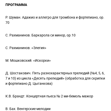
ПРОГРАММА
Р. Шуман. Адажио и аллегро для тромбона и фортепиано, op.
70
С. Рахманинов. Баркарола си минор, ор.10
С. Рахманинов. «Элегия»
М. Мошковский. «Искорки»
Д. Шостакович. Пять разнохарактерных прелюдий (№4, 5, 6,
7 и 10) из цикла «Десять прелюдий» (обработка для скрипки
и фортепиано Д. Цыганкова)
К.В. Брандт. Концертная пьеса № 2 ми-бемоль мажор
В. Бах. Венгерские мелодии