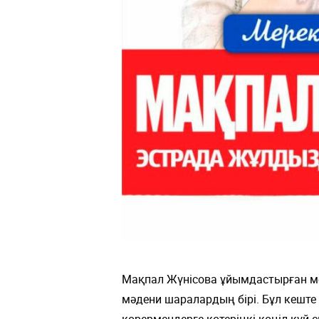
Мақпал Жүнісова ұйымдастырған ме
мәдени шаралардың бірі. Бұл кеште
көрермендерге көтеріңкі көңіл күй с