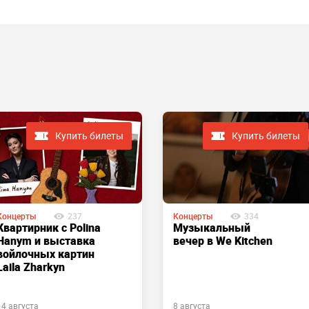
Купить билеты
Купить билеты
Концерты
237
Концерты
334
Квартирник с Polina
Музыкальный
Hanym и выставка
вечер в We Kitchen
войлочных картин
Laila Zharkyn
14 августа
8 августа