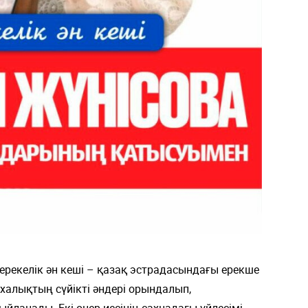
рекелік ән кеші – қазақ эстрадасындағы ерекше
 халықтың сүйікті әндері орындалып,
ыйланады. Екі өнер иесінің сахнадағы үйлесімі