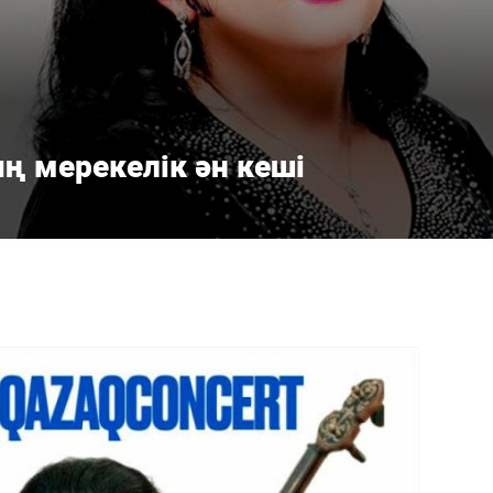
 мерекелік ән кеші