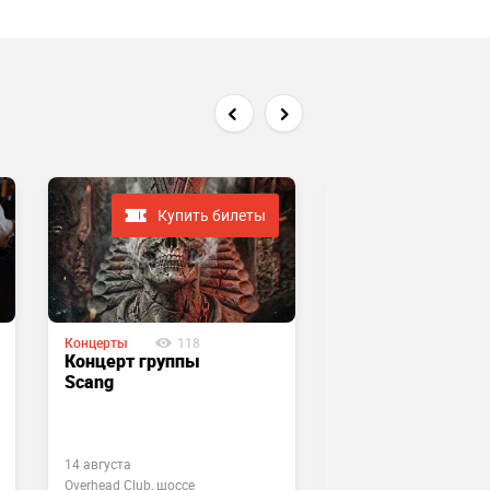
Купить билеты
Купить
Концерты
118
Концерты
108
Концерт группы
Концертник в
Scang
Garage Music Bar
14 августа
15 августа
Overhead Club, шоссе
Garage Music Bar, ул.