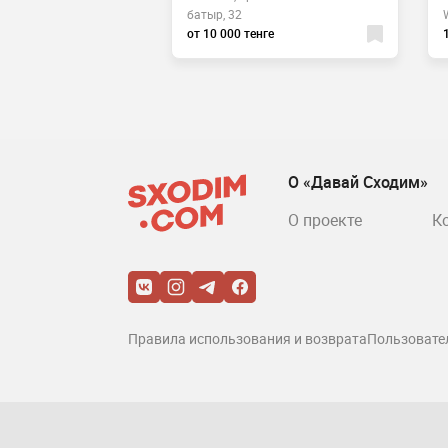
 34
батыр, 32
ге
от 10 000 тенге
О «Давай Сходим»
О проекте
К
Правила использования и возврата
Пользовате