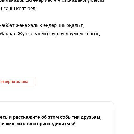
сәнін келтіреді.
хаббат және халық әндері шырқалып,
 Мақпал Жүнісованың сырлы дауысы кештің
онцерты астана
есь и расскажите об этом событии друзьям,
ни смогли к вам присоединиться!