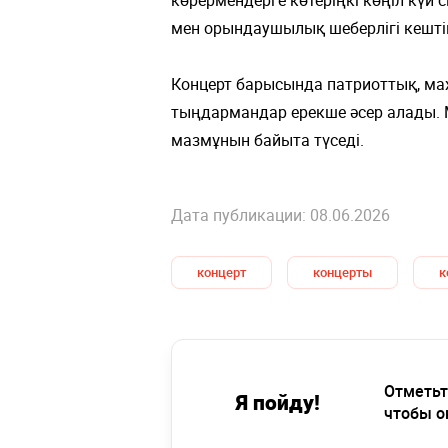
мен орындаушылық шеберлігі кештің 
Концерт барысында патриоттық, ма
тыңдармандар ерекше әсер алады.
мазмұнын байыта түседі.
Дата публикации: 08.06.2026
концерт
концерты
к
Отметьт
Я пойду!
чтобы о