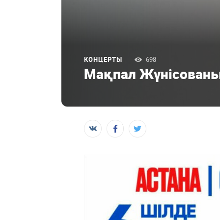
КОНЦЕРТЫ
698
Мақпал Жүнісованың