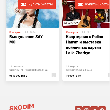
Купить билеты
Купить билеты
Концерты
2836
Концерты
292
Выступление SAY
Квартирник с Polina
MO
Hanym и выставка
войлочных картин
Laila Zharkyn
11 сентября
14 августа
OLIGARD, пр. Кабанбай батыр, 32
We Kitchen, ул. Е 669, 4
от 10 000 тенге
10 000 тенге