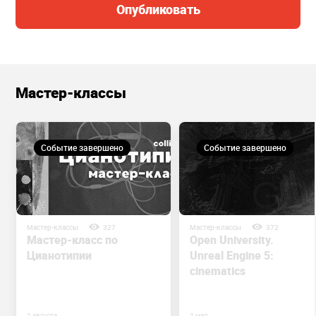
Опубликовать
Мастер-классы
Событие завершено
Событие завершено
Мастер-классы
327
Мастер-классы
372
Мастер-класс по
Open University.
Цианотипии
Unreal Engine 5:
cinematics
2 августа
3 мая