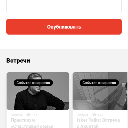
Опубликовать
Встречи
Событие завершено
Событие завершено
Встречи
761
Встречи
670
Практикум
Isker Talks: Встреча
«Счастливая семья
с Акботой