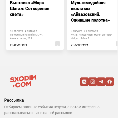
Выставка «Марк
Мультимедийная
Шагал: Сотворение
выставка
света»
«Айвазовский.
Ожившие полотна»
13 августа - 4 октября
3 августа - 31 октября
Галерея LM Kulanshi Art, ул.
Мультимедийный музей Lumiere-
Аманжолова, 22А
Hall, пр. Абая, 8
от 2500 тенге
от 3000 тенге
Рассылка
Отбираем главные события недели, а потом интересно
рассказываем о них в нашей рассылке.