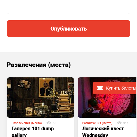
Опубликовать
Развлечения (места)
Купить билеты
Развлечения (места)
66
Развлечения (места)
311
Галерея 101 dump
Логический квест
gallery
Wednesday