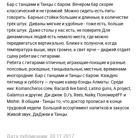
Бар с танцами и Танцы с баром. Вечером бар скорее
классический и не громкий. Можно сидеть-есть-пить-
говорить. Барные стойки большие и длинные, в количестве
трёх штук. Диваны мягкие и удобные - тоже есть, больше
трёх штук. Даже столы у нас есть, не поверите.Для
динамичных людей есть немало места, где можно
передвигаться вертикально. Ближе к полуночи, когда
температура выше, звук громче, а свет ярче – диджей отдаёт
сцену ребятам с гитарами.
Ребята с гитарами отличные, играющие-поющие и разные.
попсовые, рокешные, танцывальные, местные, временами
иногородние. Бар с танцами и Танцы с баром. Каждую
пятницу и субботу — лучшие кавер-бэнды Алматы. Среди
них: Komancheros crew, Bacardi live band, Latino guns, A project,
Galantus и другие. Ди-джеи: DJ’s, Rees, Naiky, ПономарёFF и
Mishin. В общем - Танцы то, что доктор прописал в конце
трудовой недели. Большой ассортимент напитков и закусок.
Живой звук, ДиДжеи и Танцы.
Дата публикации: 20.11.2017