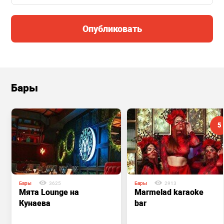
Опубликовать
Бары
5
Бары
3625
Бары
2913
Мята Lounge на
Marmelad karaoke
Кунаева
bar