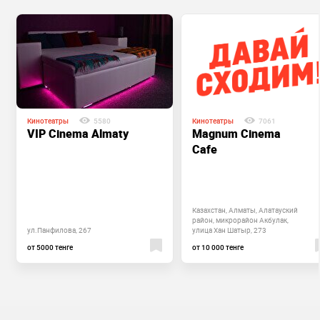
Кинотеатры
5580
Кинотеатры
7061
VIP Cinema Almaty
Magnum Cinema
Cafe
Казахстан, Алматы, Алатауский
район, микрорайон Акбулак,
ул.Панфилова, 267
улица Хан Шатыр, 273
от 5000 тенге
от 10 000 тенге