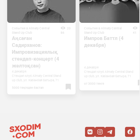
События в Almaty Central
20
События в Almaty Central
Stand Up Club
86
Stand Up Club
41
Аңсаған
Импров Баттл (4
Садирханов:
декабря)
Импровизациялық
стендап-концерт (4
желтоқсан)
4 декабря
4 декабря
Стендап клуб Almaty Central Stand
Стендап клуб Almaty Central Stand
up club, ул. Кабанбай Батыра, 71
up club, ул. Кабанбай Батыра, 71
от 3000 тенге
5000 теңгеден бастап