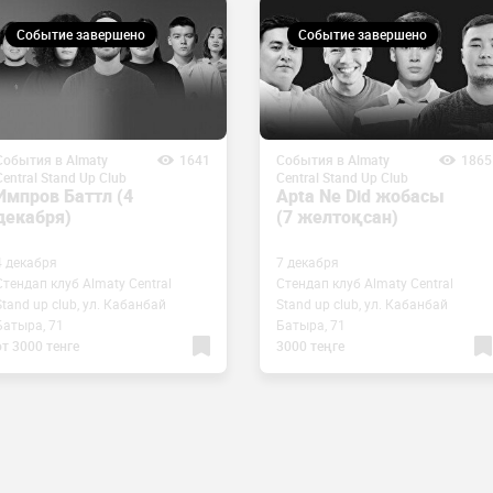
Событие завершено
Событие завершено
События в Almaty
1641
События в Almaty
1865
Central Stand Up Club
Central Stand Up Club
Импров Баттл (4
Apta Ne Did жобасы
декабря)
(7 желтоқсан)
4 декабря
7 декабря
Стендап клуб Almaty Central
Стендап клуб Almaty Central
Stand up club, ул. Кабанбай
Stand up club, ул. Кабанбай
Батыра, 71
Батыра, 71
от 3000 тенге
3000 теңге