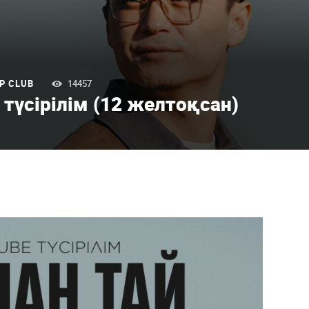
P CLUB
14457
 түсірілім (12 желтоқсан)