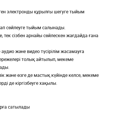
елген электронды құрылғы шегуге тыйым
лап сөйлеуге тыйым салынады.
е, тек сізбен арнайы сөйлескен жағдайда ғана
аудио және видео түсірілім жасамауға
 ережелері толық айтылып, мекеме
ады.
ілік және өзге де мастық күйінде келсе, мекеме
рді де кіргізбеуге хақылы.
арға сатылады