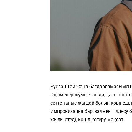
Руслан Тай жаңа бағдарламасымен с
Әңгімелер жұмыстан да, қатынастан 
сәтте таныс жағдай болып көрінеді, 
Импровизация бар, залмен тілдесу б
жылы өтеді, көңіл көтеру мақсат.