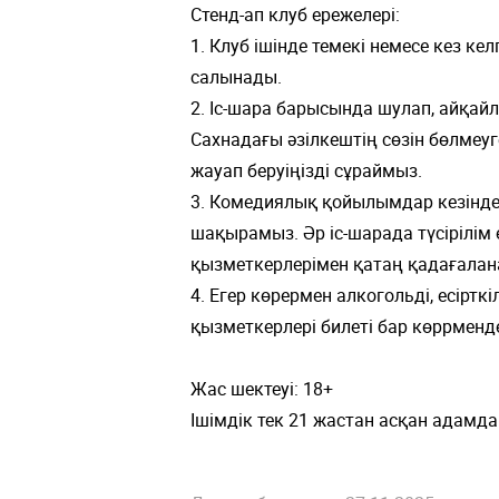
Стенд-ап клуб ережелері:
1. Клуб ішінде темекі немесе кез к
салынады.
2. Іс-шара барысында шулап, айқай
Сахнадағы әзілкештің сөзін бөлмеуг
жауап беруіңізді сұраймыз.
3. Комедиялық қойылымдар кезінде 
шақырамыз. Әр іс-шарада түсірілім
қызметкерлерімен қатаң қадағалан
4. Егер көрермен алкогольді, есіртк
қызметкерлері билеті бар көррменде
Жас шектеуі: 18+
Ішімдік тек 21 жастан асқан адамд