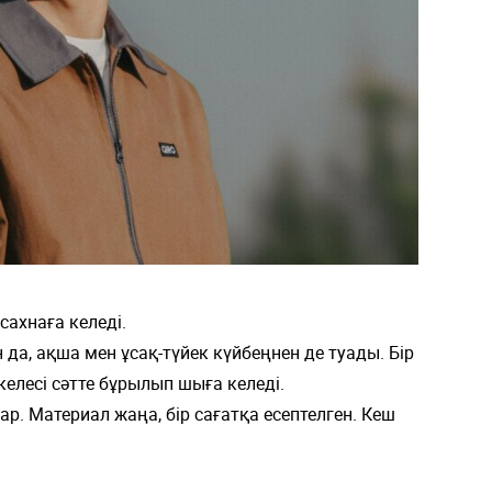
ахнаға келеді.
да, ақша мен ұсақ-түйек күйбеңнен де туады. Бір
келесі сәтте бұрылып шыға келеді.
ар. Материал жаңа, бір сағатқа есептелген. Кеш