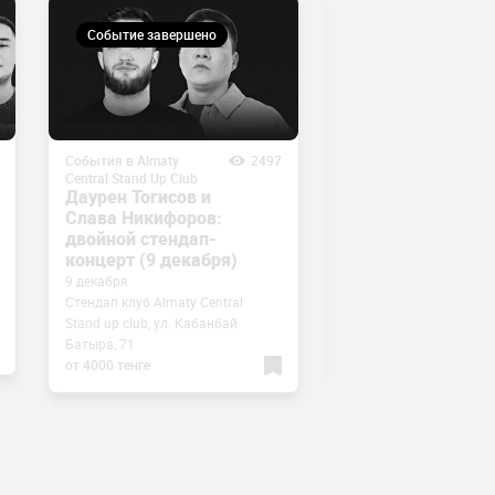
Событие завершено
Событие завершен
События в Almaty
2497
События в Almaty
Central Stand Up Club
Central Stand Up Club
Даурен Тогисов и
Импровизационн
Слава Никифоров:
шоу «Само собой
двойной стендап-
(2 декабря)
концерт (9 декабря)
2 декабря
9 декабря
Стендап клуб Almaty Ce
Стендап клуб Almaty Central
Stand up club, ул. Каба
Stand up club, ул. Кабанбай
Батыра, 71
Батыра, 71
3000 тенге
от 4000 тенге