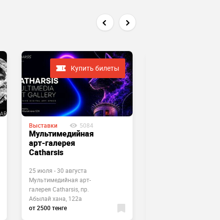
Купить билеты
Событие завершен
Выставки
5084
Выставки
435
Мультимедийная
Открытие выста
арт-галерея
Айгерим
Catharsis
Карибаевой «Мо
небо надо мной»
25 июля - 30 августа
Мультимедийная ​арт-
24 апреля
галерея Catharsis, пр.
ГМИ РК им. А. Кастеева
Абылай хана, 122а
мкр. Коктем-3, 22/1
от 2500 тенге
Бесплатно