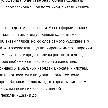
 Гульфарида. В детстве она любила подбирать
й – профессиональной портнихой, пытаясь сшить
 стало делом всей жизни. У нее сформировался
ла наделена индивидуальными качествами,
00 экземпляров, но, со слов самого художника, у
ей. Авторские куклы Джанияровой имеют широкий
. На выставке представлены ростовые куклы,
героев любимых сказок, мифов и известных
ринцессы в бальных нарядах, циркачи и клоуны,
автор относится к национальному костюму
 прорабатывая облик каждого представителя. Но
ник сама лепит их из специальной
ерклей, «Даs» и др.