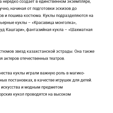
а нередко создает в единственном экземпляре,
учно, начиная от подготовки эскизов до
ов и пошива костюма. Куклы подразделяются на
рьерные куклы – «Красавица монголка»,
муд Кашгари», фантазийная кукла – «Шахматная
стюмов звезд казахстанской эстрады. Она также
 актеров отечественных театров.
чества куклы играли важную роль в магико-
ых постановках, в качестве игрушек для детей.
м искусства и модным предметом
орских кукол проводятся на высоком