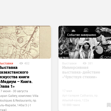
Событие завершено
Выставки
402
Выставки
381
Выставка
Иммерсивная
казахстанского
выставка-действие
искусства книги
«Чувствуя стихии»
«Медиум – Книга.
Глава 1»
17 мая
17 июня - 30 августа
Арт-галерея Catharsis, пр.
Aspan Gallery, комплекс Villa
Абылай-хана, 122а
Boutiques & Restaurants, пр.
10 000 тенге
Аль-Фараби, 140а/3 (-1
этаж)