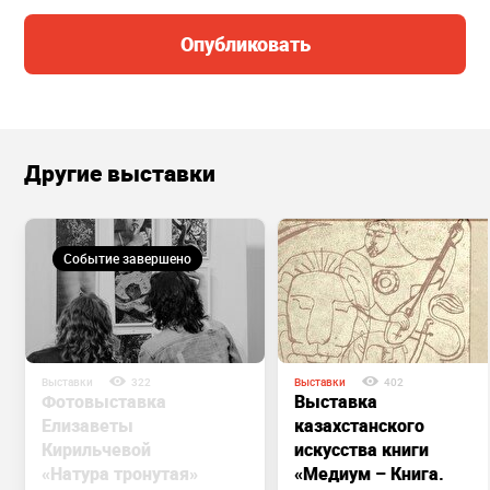
Опубликовать
Другие выставки
Событие завершено
Выставки
322
Выставки
402
Фотовыставка
Выставка
Елизаветы
казахстанского
Кирильчевой
искусства книги
«Натура тронутая»
«Медиум – Книга.