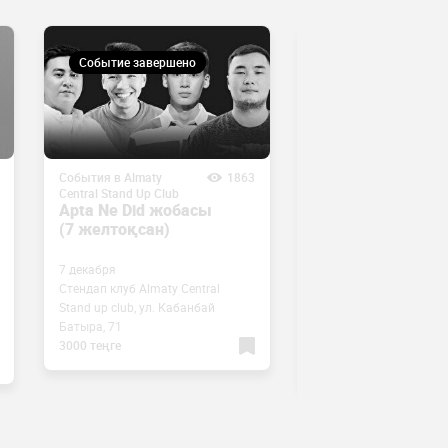
Событие завершено
Событие завершен
События в Almaty
1863
События в Almaty
Central Stand Up Club
Central Stand Up Club
Apta Ne Did жобасы
Даурен Тогисов и
(7 желтоқсан)
Слава Никифоро
двойной стендап
концерт (9 декаб
7 декабря
Стендап клуб Almaty Central
9 декабря
Stand up club, ул. Кабанбай
Стендап клуб Almaty Ce
Батыра, 71
Stand up club, ул. Каба
3000 теңге
Батыра, 71
от 4000 тенге