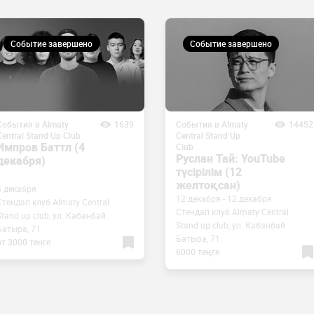
Событие завершено
Событие завершено
События в Almaty
1639
События в Almaty
14452
Central Stand Up Club
Central Stand Up
Импров Баттл (4
Club
Руслан Тай: YouTube
декабря)
түсірілім (12
желтоқсан)
4 декабря
12 декабря - 12 декабря
Стендап клуб Almaty Central
Стендап клуб Almaty Central
Stand up club, ул. Кабанбай
Stand up club, ул. Кабанбай
Батыра, 71
Батыра, 71
от 3000 тенге
6000 теңге