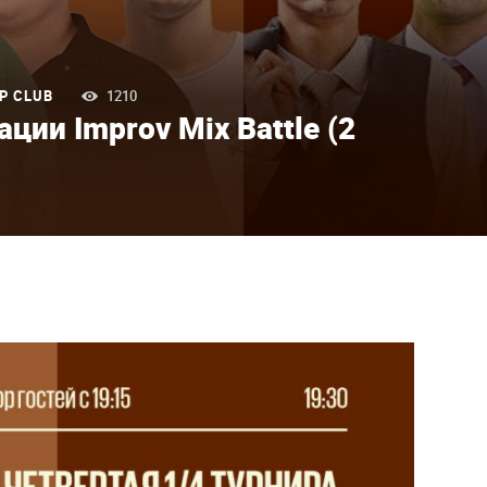
P CLUB
1210
ции Improv Mix Battle (2