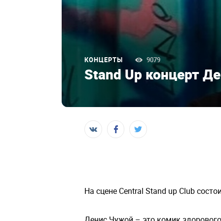
КОНЦЕРТЫ
9079
Stand Up концерт Д
На сцене Central Stand up Club сос
Денис Чужой – это комик здорового