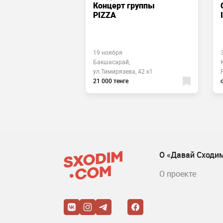
Концерт группы
ul & Jazz
PIZZA
е
19 ноября
ина, 597/5, 11
Бакшасарай,
ул.Тимирязева, 42 к1
е
21 000 тенге
О «Давай Сходи
О проекте