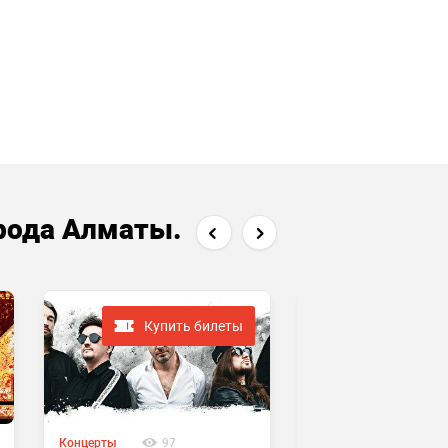
рода Алматы.
Купить билеты
Купить
Концерты
97
Концерты
66