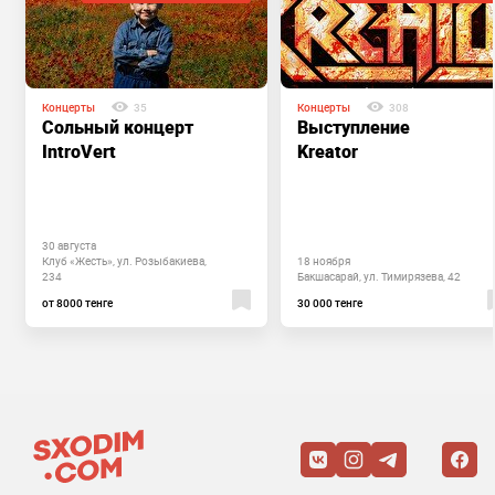
Концерты
35
Концерты
308
Сольный концерт
Выступление
IntroVert
Kreator
30 августа
Клуб «Жесть», ул. Розыбакиева,
18 ноября
234
Бакшасарай, ул. Тимирязева, 42
от 8000 тенге
30 000 тенге