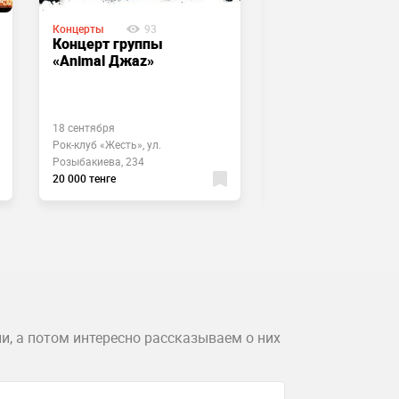
Концерты
93
Концерты
64
Концерт группы
Выступление
«Animal Джаz»
Oligarkh
18 сентября
2 сентября
Рок-клуб «Жесть», ул.
Kumano, пр. Назарбаев
Розыбакиева, 234
124
20 000 тенге
4500 тенге
и, а потом интересно рассказываем о них