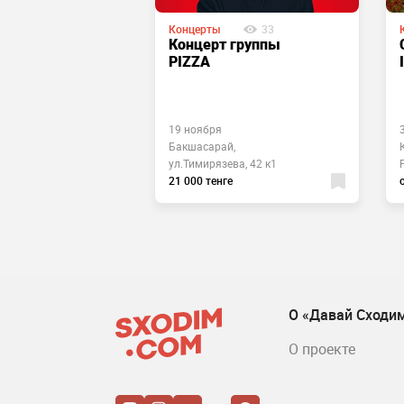
Концерты
33
286
Концерт группы
ul & Jazz
PIZZA
е
19 ноября
ина, 597/5, 11
Бакшасарай,
ул.Тимирязева, 42 к1
е
21 000 тенге
О «Давай Сходи
О проекте