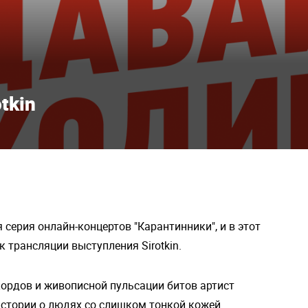
tkin
серия онлайн-концертов "Карантинники", и в этот
к трансляции выступления Sirotkin.
ордов и живописной пульсации битов артист
истории о людях со слишком тонкой кожей.