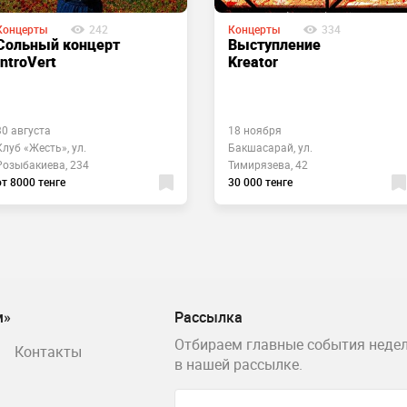
Концерты
242
Концерты
334
Сольный концерт
Выступление
IntroVert
Kreator
30 августа
18 ноября
Клуб «Жесть», ул.
Бакшасарай, ул.
Розыбакиева, 234
Тимирязева, 42
от 8000 тенге
30 000 тенге
м»
Рассылка
Отбираем главные события недел
Контакты
в нашей рассылке.