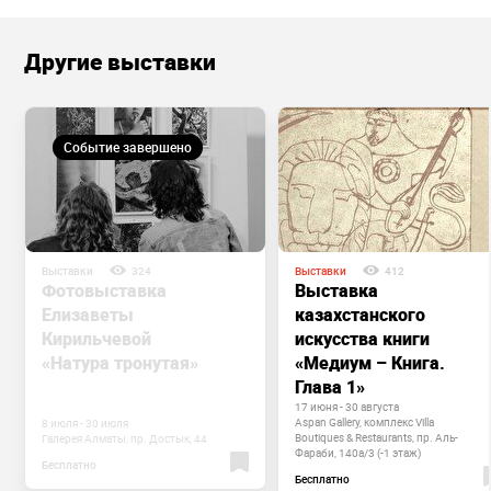
Другие выставки
Событие завершено
Выставки
324
Выставки
412
Фотовыставка
Выставка
Елизаветы
казахстанского
Кирильчевой
искусства книги
«Натура тронутая»
«Медиум – Книга.
Глава 1»
17 июня - 30 августа
Aspan Gallery, комплекс Villa
8 июля - 30 июля
Boutiques & Restaurants, пр. Аль-
Галерея Алматы, пр. Достык, 44
Фараби, 140а/3 (-1 этаж)
Бесплатно
Бесплатно