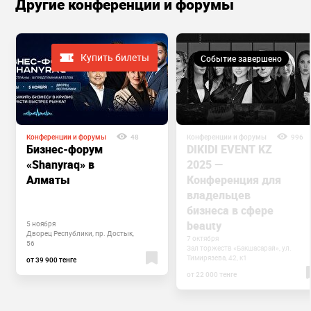
Другие конференции и форумы
Купить билеты
Событие завершено
Конференции и форумы
48
Конференции и форумы
996
Бизнес-форум
DIKIDI EVENT KZ
«Shanyraq» в
2025 —
Алматы
Конференция для
владельцев
бизнеса в сфере
beauty
5 ноября
Дворец Республики, пр. Достык,
7 октября
56​
Зал торжеств «Бакшасарай», ул.
Тимирязева, 42, к1
от 39 900 тенге
от 22 000 тенге