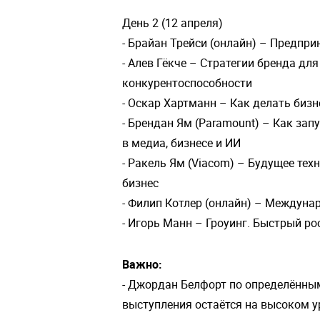
День 2 (12 апреля)
- Брайан Трейси (онлайн) – Предпр
- Алев Гёкче – Стратегии бренда дл
конкурентоспособности
- Оскар Хартманн – Как делать биз
- Брендан Ям (Paramount) – Как за
в медиа, бизнесе и ИИ
- Ракель Ям (Viacom) – Будущее те
бизнес
- Филип Котлер (онлайн) – Междун
- Игорь Манн – Гроуинг. Быстрый ро
Важно:
- Джордан Белфорт по определённы
выступления остаётся на высоком у