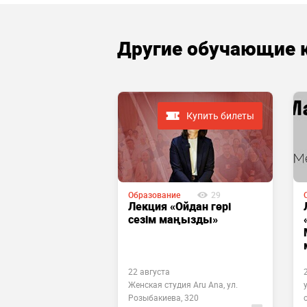
Другие обучающие 
Купить билеты
 завершено
Образование
29
ие
325
Лекция «Ойдан гөрі
мли в
сезім маңызды»
нстве
сфера»
во
22 августа
ра», БЦ Алим
Женская студия Aru Ana, ул.
ля, 84а, офис
Розыбакиева, 320