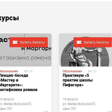
курсы
Купить билеты
Купить билеты
Образование
30
Образование
35
Лекция-беседа
Практикум «5
«Мастер и
практик школы
Маргарита»:
Пифагора»
метафизика романа
26 августа
19 августа
ул. Жибек Жолы 64\47,
ул. Жибек Жолы 64\47,
офис 707
офис 707