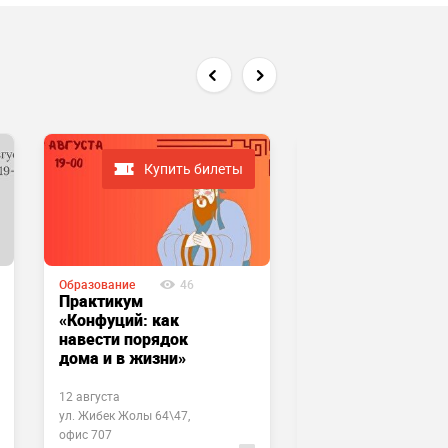
Купить билеты
Событие завершен
Образование
46
Образование
2
Практикум
Лекция-
«Конфуций: как
практикум «Нить
навести порядок
судьбы: Одиссей
дома и в жизни»
возвращается на
Итаку»
12 августа
8 июля
ул. Жибек Жолы 64\47,
Учебный центр «Афины
офис 707
ул. Жибек Жолы 64\47,