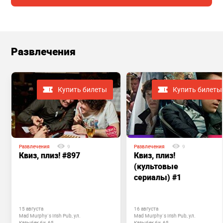
Развлечения
Купить билеты
Купить билеты
Развлечения
9
Развлечения
9
Квиз, плиз! #897
Квиз, плиз!
(культовые
сериалы) #1
15 августа
16 августа
Mad Murphy`s Irish Pub, ул.
Mad Murphy`s Irish Pub, ул.
Казыбек би, 65
Казыбек би, 65