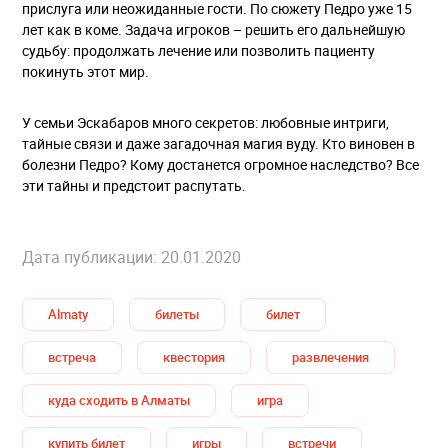
прислуга или неожиданные гости. По сюжету Педро уже 15
лет как в коме. Задача игроков – решить его дальнейшую
судьбу: продолжать лечение или позволить пациенту
покинуть этот мир.
У семьи Эскабаров много секретов: любовные интриги,
тайные связи и даже загадочная магия вуду. Кто виновен в
болезни Педро? Кому достанется огромное наследство? Все
эти тайны и предстоит распутать.
Дата публикации: 20.01.2020
Almaty
билеты
билет
встреча
квестория
развлечения
куда сходить в Алматы
игра
купить билет
игры
встречи