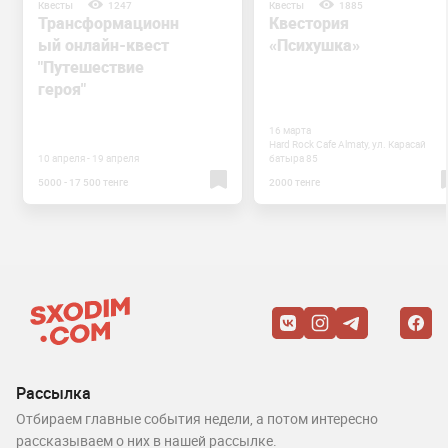
Квесты
1247
Квесты
1885
Трансформационн
Квестория
ый онлайн-квест
«Психушка»
"Путешествие
героя"
16 марта
Hard Rock Cafe Almaty, ул. Карасай
10 апреля - 19 апреля
батыра 85
5000 - 17 500 тенге
2000 тенге
Рассылка
Отбираем главные события недели, а потом интересно
рассказываем о них в нашей рассылке.