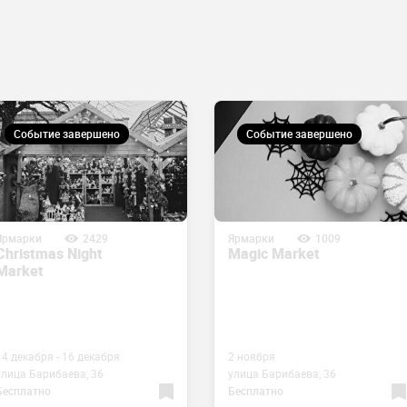
Событие завершено
Событие завершено
Ярмарки
2429
Ярмарки
1009
Christmas Night
Magic Market
Market
14 декабря - 16 декабря
2 ноября
улица Барибаева, 36
улица Барибаева, 36
Бесплатно
Бесплатно