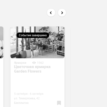
Событие завершено
Событие завершен
Ярмарки
1562
Ярмарки
746
Цветочная ярмарка
Летняя Арт-
Garden Flowers
ярмарка
5 октября - 6 октября
1 августа
ул. Тимирязева, 42
пр. Аль-Фараби, 77/8
Бесплатно
Бесплатно