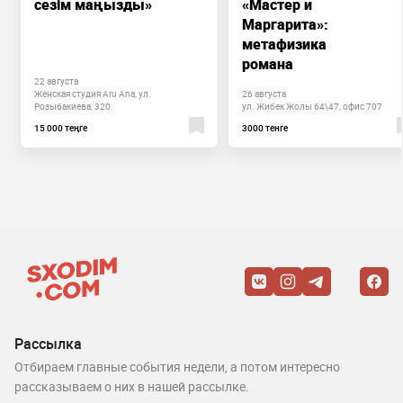
сезім маңызды»
«Мастер и
Маргарита»:
метафизика
романа
22 августа
Женская студия Aru Ana, ул.
26 августа
Розыбакиева, 320
ул. Жибек Жолы 64\47, офис 707
15 000 теңге
3000 тенге
Рассылка
Отбираем главные события недели, а потом интересно
рассказываем о них в нашей рассылке.