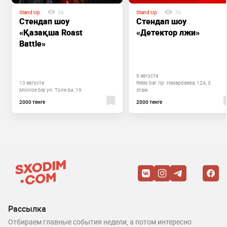
Stand Up
28
Stand Up
70
Стендап шоу
Стендап шоу
«Қазақша Roast
«Детектор лжи»
Battle»
9 августа
13 августа
Relax bar. пр. Назарбаева, 124, 3
Monroe bar, ул. Толе би, 19
этаж
2000 тенге
2000 тенге
Рассылка
Отбираем главные события недели, а потом интересно