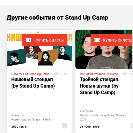
Другие cобытия от Stand Up Camp
Купить билеты
Купить билеты
События от Stand Up Camp
1313
События от Stand Up Camp
63
Нишевый стендап
Тройной стендап.
(by Stand Up Camp)
Новые шутки (by
Stand Up Camp)
9 августа
6 августа
Harats pub, бульвар Бухар Жырау,
Hopers bar, пр. Гагарина, 93а
26/1
3000 тенге
от 4000 тенге