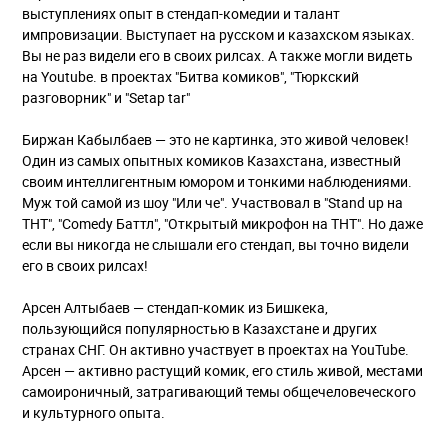
выступлениях опыт в стендап-комедии и талант
импровизации. Выступает на русском и казахском языках.
Вы не раз видели его в своих рилсах. А также могли видеть
на Youtube. в проектах "Битва комиков", "Тюркский
разговорник" и "Setap tar"
Биржан Кабылбаев — это не картинка, это живой человек!
Один из самых опытных комиков Казахстана, известный
своим интеллигентным юмором и тонкими наблюдениями.
Муж той самой из шоу "Или че". Участвовал в "Stand up на
ТНТ", "Comedy Баттл", "Открытый микрофон на ТНТ". Но даже
если вы никогда не слышали его стендап, вы точно видели
его в своих рилсах!
Арсен Алтыбаев — стендап-комик из Бишкека,
пользующийся популярностью в Казахстане и других
странах СНГ. Он активно участвует в проектах на YouTube.
Арсен — активно растущий комик, его стиль живой, местами
самоироничный, затрагивающий темы общечеловеческого
и культурного опыта.