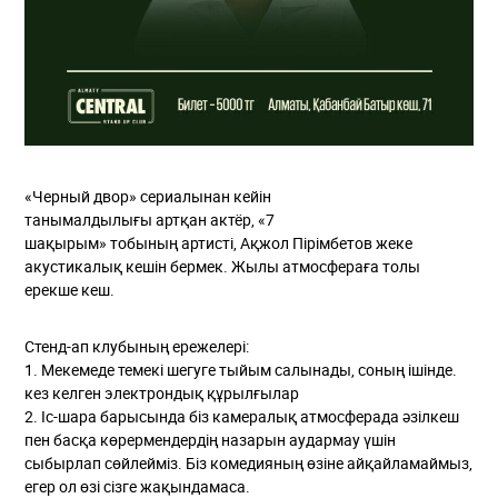
«Черный двор» сериалынан кейін
танымалдылығы артқан актёр, «7
шақырым» тобының артисті, Ақжол Пірімбетов жеке
акустикалық кешін бермек. Жылы атмосфераға толы
ерекше кеш.
Стенд-ап клубының ережелері:
1. Мекемеде темекі шегуге тыйым салынады, соның ішінде.
кез келген электрондық құрылғылар
2. Іс-шара барысында біз камералық атмосферада әзілкеш
пен басқа көрермендердің назарын аудармау үшін
сыбырлап сөйлейміз. Біз комедияның өзіне айқайламаймыз,
егер ол өзі сізге жақындамаса.