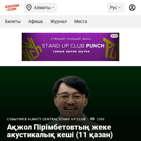
Алматы
Рус
Билеты
Афиша
Журнал
Места
СОБЫТИЯ В ALMATY CENTRAL STAND UP CLUB
2588
Ақжол Пірімбетовтың жеке
акустикалық кеші (11 қазан)