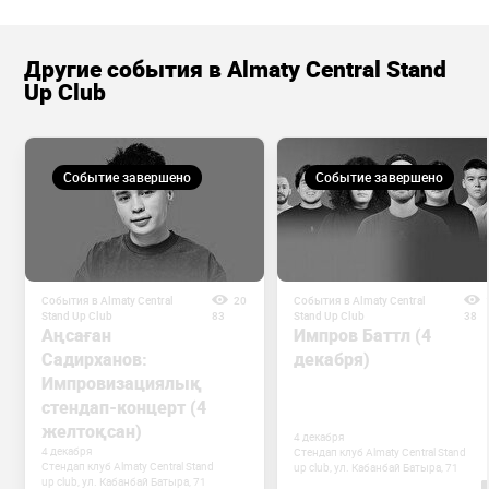
Другие события в Almaty Central Stand
Up Club
Событие завершено
Событие завершено
События в Almaty Central
20
События в Almaty Central
Stand Up Club
83
Stand Up Club
38
Аңсаған
Импров Баттл (4
Садирханов:
декабря)
Импровизациялық
стендап-концерт (4
желтоқсан)
4 декабря
4 декабря
Стендап клуб Almaty Central Stand
Стендап клуб Almaty Central Stand
up club, ул. Кабанбай Батыра, 71
up club, ул. Кабанбай Батыра, 71