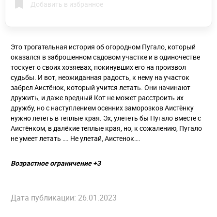
Добавить в избранное
Это трогательная история об огородном Пугало, который
оказался в заброшенном садовом участке и в одиночестве
тоскует о своих хозяевах, покинувших его на произвол
судьбы. И вот, неожиданная радость, к нему на участок
забрел Аистёнок, который учится летать. Они начинают
дружить, и даже вредный Кот не может расстроить их
дружбу, но с наступлением осенних заморозков Аистёнку
нужно лететь в тёплые края. Эх, улететь бы Пугало вместе с
Аистёнком, в далёкие теплые края, но, к сожалению, Пугало
не умеет летать …. Не улетай, Аистенок….
Возрастное ограничение +3
Дата публикации: 26.01.2023