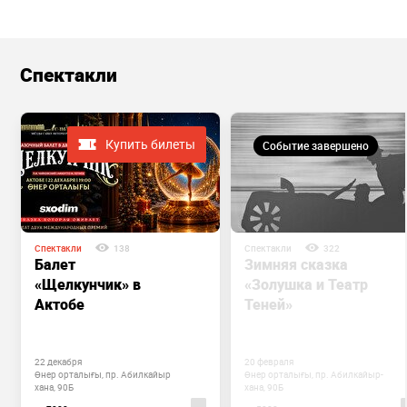
Спектакли
Купить билеты
Событие завершено
Спектакли
138
Спектакли
322
Балет
Зимняя сказка
«Щелкунчик» в
«Золушка и Театр
Актобе
Теней»
22 декабря
20 февраля
Өнер орталығы, пр. Абилкайыр
Өнер орталығы, пр. Абилкайыр-
хана, 90Б
хана, 90Б