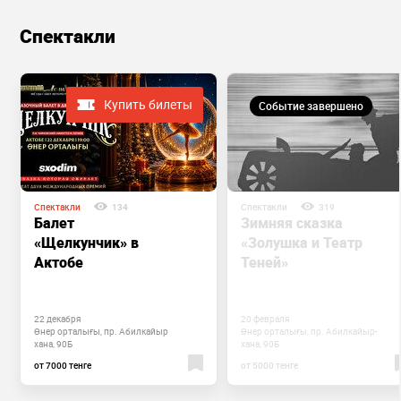
Спектакли
Купить билеты
Событие завершено
Спектакли
134
Спектакли
319
Балет
Зимняя сказка
«Щелкунчик» в
«Золушка и Театр
Актобе
Теней»
22 декабря
20 февраля
Өнер орталығы, пр. Абилкайыр
Өнер орталығы, пр. Абилкайыр-
хана, 90Б
хана, 90Б
от 7000 тенге
от 5000 тенге