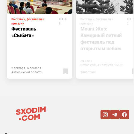
Выставки, фестивали и
9
Выставки, фестивали и
ярмарки
3
ярмарки
2
Фестиваль
Mount Жаз:
«Сыбаға»
Камерный летний
фестиваль под
открытым небом
26 июля
Orman Park , 41 разъезд, 155/3
2 декабря - 6 декабря
Актюбинская область
3000 тенге